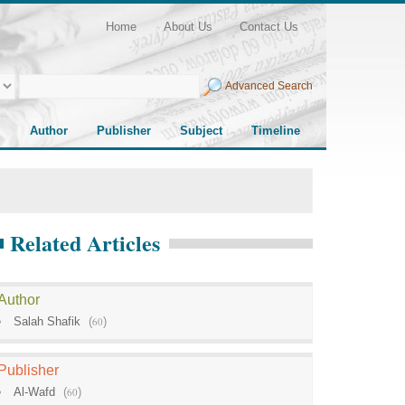
Home
About Us
Contact Us
Advanced Search
Author
Publisher
Subject
Timeline
Related Articles
Author
Salah Shafik
(
60
)
Publisher
Al-Wafd
(
60
)