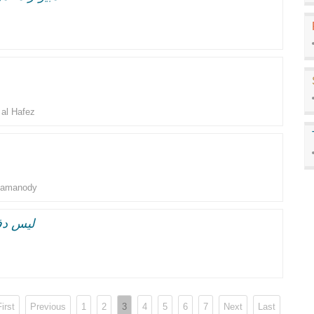
al Hafez
Samanody
ليس دف
m
First
Previous
1
2
3
4
5
6
7
Next
Last