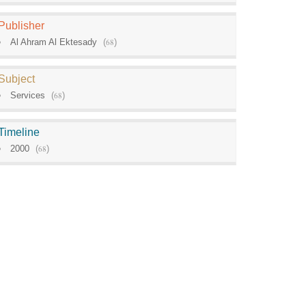
Publisher
Al Ahram Al Ektesady
(
68
)
Subject
Services
(
68
)
Timeline
2000
(
68
)