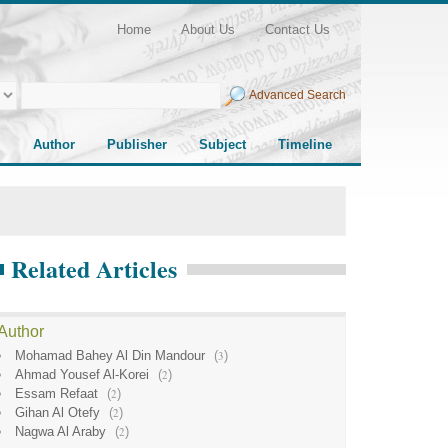
Home
About Us
Contact Us
Advanced Search
Author
Publisher
Subject
Timeline
Related Articles
Author
Mohamad Bahey Al Din Mandour
(
3
)
Ahmad Yousef Al-Korei
(
2
)
Essam Refaat
(
2
)
Gihan Al Otefy
(
2
)
Nagwa Al Araby
(
2
)