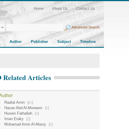
Home
About Us
Contact Us
Advanced Search
Author
Publisher
Subject
Timeline
Related Articles
Author
Raafat Amin
(
61
)
Hasan Abd Al-Moneem
(
3
)
Husein Fathallah
(
3
)
Iman Eraky
(
2
)
Mohamad Amin Al-Masry
(
2
)