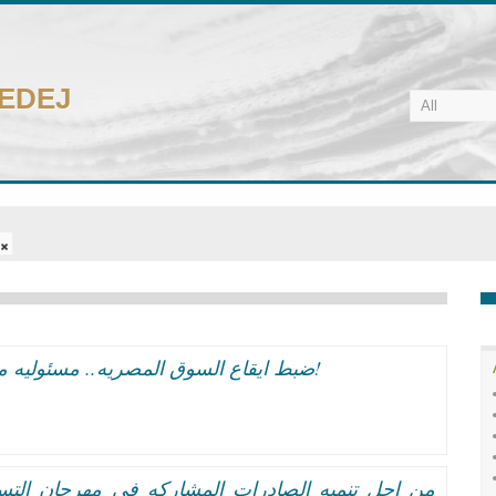
CEDEJ
ضبط ايقاع السوق المصريه.. مسئوليه من؟! 348 الف قضيه غش تجارى فى عام واحد!
من اجل تنميه الصادرات المشاركه فى مهرجان الت