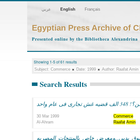
عربي
English
Français
Egyptian Press Archive of 
Presented online by the Bibliotheca Alexandrina
Showing 1-5 of 61 results
Subject:
Commerce
Date:
1999
Author:
Raafat Amin
Search Results
30 Mar 1999
Commerce
Al-Ahram
Raafat
Amin
سوق بدبى..ومعرض خاص بالمنتجات المصريه