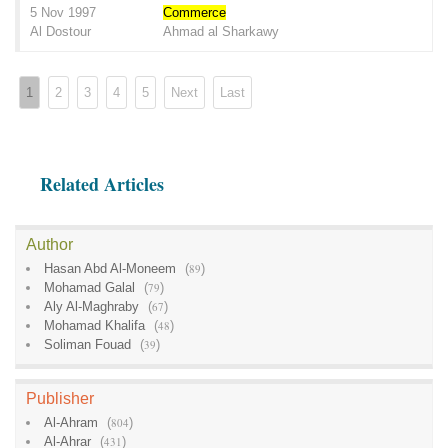
5 Nov 1997
Commerce
Al Dostour
Ahmad al Sharkawy
1
2
3
4
5
Next
Last
Related Articles
Author
Hasan Abd Al-Moneem
(
89
)
Mohamad Galal
(
79
)
Aly Al-Maghraby
(
67
)
Mohamad Khalifa
(
48
)
Soliman Fouad
(
39
)
Publisher
Al-Ahram
(
804
)
Al-Ahrar
(
431
)