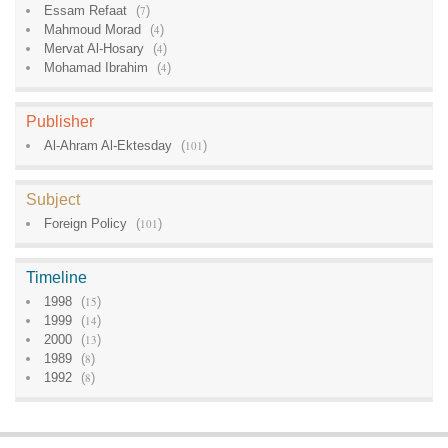
Essam Refaat
(
7
)
Mahmoud Morad
(
4
)
Mervat Al-Hosary
(
4
)
Mohamad Ibrahim
(
4
)
Publisher
Al-Ahram Al-Ektesday
(
101
)
Subject
Foreign Policy
(
101
)
Timeline
1998
(
15
)
1999
(
14
)
2000
(
13
)
1989
(
8
)
1992
(
8
)